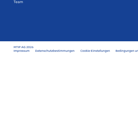
Team
MTIP AG 2026
Impressum
Datenschutzbestimmungen
Cookie-Einstellungen
Bedingungen un