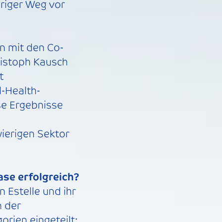
eriger Weg vor
n mit den Co-
ristoph Kausch
t
l-Health-
e Ergebnisse
d
wierigen Sektor
se erfolgreich?
 Estelle und ihr
n der
rien eingeteilt: