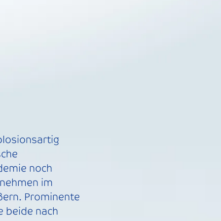
plosionsartig
sche
ndemie noch
ernehmen im
ößern. Prominente
ie beide nach