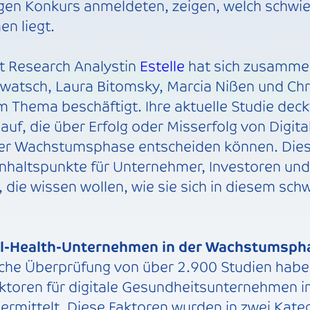
lgen Konkurs anmeldeten, zeigen, welch schwi
n liegt.
t Research Analystin
Estelle
hat sich zusamme
watsch, Laura Bitomsky, Marcia Nißen und Ch
m Thema beschäftigt. Ihre aktuelle Studie deck
auf, die über Erfolg oder Misserfolg von Digita
er Wachstumsphase entscheiden können. Dies
Anhaltspunkte für Unternehmer, Investoren un
 die wissen wollen, wie sie sich in diesem sch
l-Health-Unternehmen in der Wachstumspha
iche Überprüfung von über 2.900 Studien haben
ktoren für digitale Gesundheitsunternehmen i
mittelt. Diese Faktoren wurden in zwei Katego