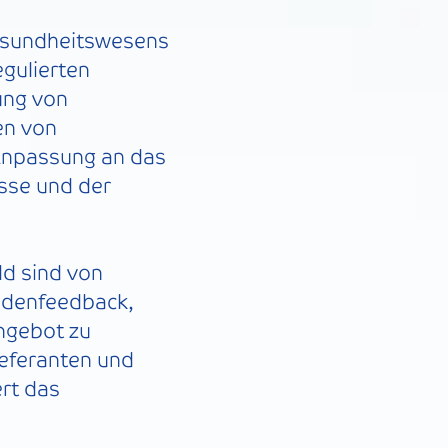
Gesundheitswesens
egulierten
ung von
en von
 Anpassung an das
sse und der
ld sind von
ndenfeedback,
ngebot zu
ieferanten und
rt das