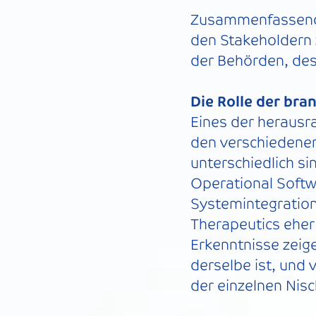
Zusammenfassend l
den Stakeholdern 
der Behörden, de
Die Rolle der br
Eines der herausr
den verschiedene
unterschiedlich s
Operational Softw
Systemintegration
Therapeutics eher
Erkenntnisse zeig
derselbe ist, und v
der einzelnen Nis