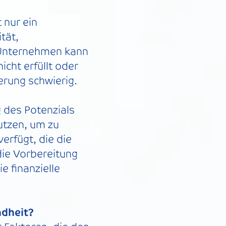
 nur ein
tät,
n Unternehmen kann
cht erfüllt oder
ierung schwierig.
g des Potenzials
utzen, um zu
erfügt, die die
 die Vorbereitung
e finanzielle
ndheit?