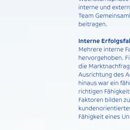
interne und extern
Team Gemeinsamkei
beitragen.
Interne Erfolgsfa
Mehrere interne F
hervorgehoben. Fin
die Marktnachfrage
Ausrichtung des A
hinaus war ein fäh
richtigen Fähigkei
Faktoren bilden z
kundenorientiertes
Fähigkeit eines U