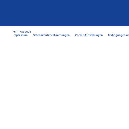
MTIP AG 2026
Impressum
Datenschutzbestimmungen
Cookie-Einstellungen
Bedingungen un